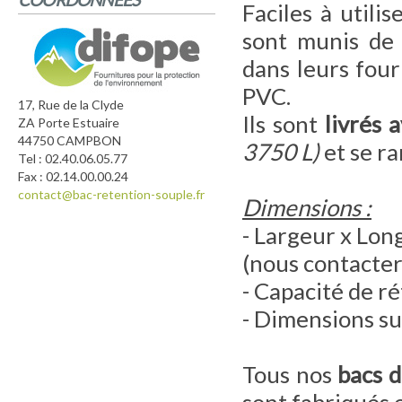
Faciles à utili
sont munis de 
dans leurs four
PVC.
17, Rue de la Clyde
Ils sont
livrés 
ZA Porte Estuaire
44750 CAMPBON
3750 L)
et se r
Tel : 02.40.06.05.77
Fax : 02.14.00.00.24
contact@bac-retention-souple.fr
Dimensions :
- Largeur x Lon
(nous contacter
- Capacité de ré
- Dimensions su
Tous nos
bacs d