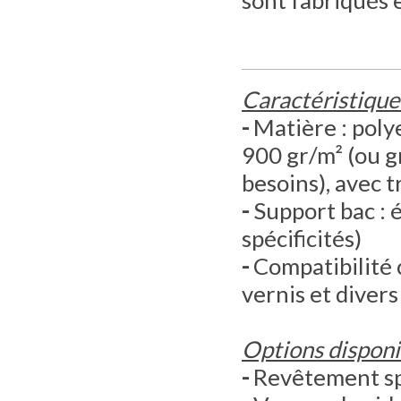
sont fabriqués 
Caractéristique
-
Matière : poly
900 gr/m² (ou g
besoins), avec 
-
Support bac : 
spécificités)
-
Compatibilité c
vernis et diver
Options disponi
-
Revêtement sp